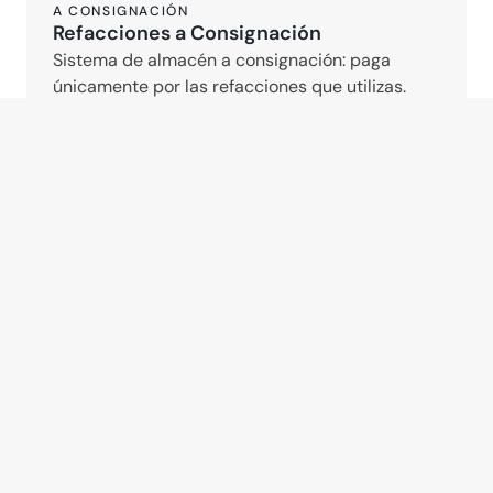
A CONSIGNACIÓN
Refacciones a Consignación
Sistema de almacén a consignación: paga 
únicamente por las refacciones que utilizas. 
Disponibilidad inmediata dentro de tus 
instalaciones, control de inventario y asesoría 
especializada.
Mantén tu Operación
No Retires tu 