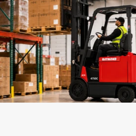
Cotiza Ya!
¿Interesado en este 
equipo?
Nuestro equipo de expertos te ayudará a 
encontrar la configuración ideal para tu 
operación.
Contactar Ahora